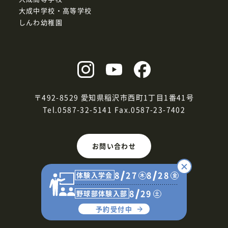
大成中学校・高等学校
しんわ幼稚園
〒492-8529 愛知県稲沢市西町1丁目1番41号
Tel.0587-32-5141
Fax.0587-23-7402
お問い合わせ
8
27
8
28
体験入学会
木
金
8
29
野球部体験入部
土
予約受付中