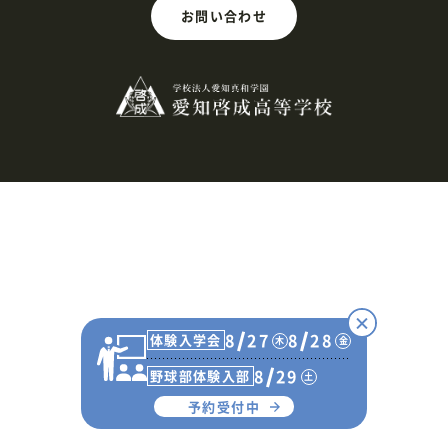
お問い合わせ
8
27
8
28
体験入学会
木
金
8
29
野球部体験入部
土
予約受付中