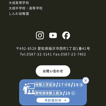
大成高等学校
大成中学校・高等学校
しんわ幼稚園
〒492-8529 愛知県稲沢市西町1丁目1番41号
Tel.0587-32-5141
Fax.0587-23-7402
お問い合わせ
8
27
8
28
体験入学会
木
金
8
29
野球部体験入部
土
予約受付中